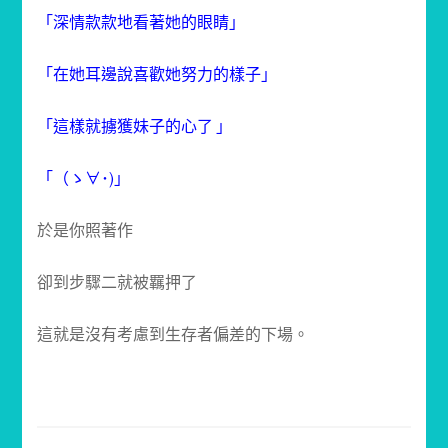
「深情款款地看著她的眼睛」
「在她耳邊說喜歡她努力的樣子」
「這樣就擄獲妹子的心了 」
「（ゝ∀･)」
於是你照著作
卻到步驟二就被羈押了
這就是沒有考慮到生存者偏差的下場。