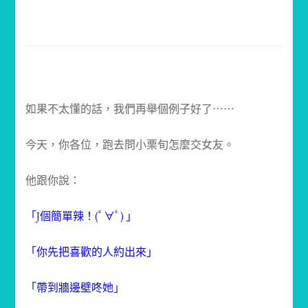
如果不太懂的話，我們再舉個例子好了⋯⋯
今天，你各位，跑去問小栗旬怎麼交女友。
他跟你說：
「J個簡單辣！(ﾟ∀ﾟ) 」
「你先把喜歡的人約出來」
「帶到牆邊壁咚她」