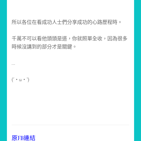
所以各位在看成功人士們分享成功的心路歷程時。
千萬不可以看他頭頭是道，你就照單全收，因為很多
時候沒
講到的部分才是關鍵。
…
(´・ω・`)
原FB連結