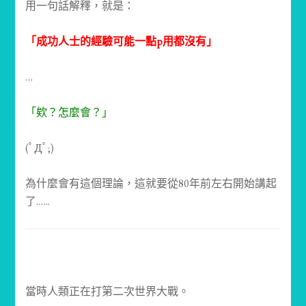
用一句話解釋，就是：
「成功人士的經驗可能一點p用都沒有」
…
「欸？怎麼會？」
(ﾟДﾟ;)
為什麼會有這個理論，這就要從80年前左右開始講起
了.
…..
當時人類正在打第二次世界大戰。