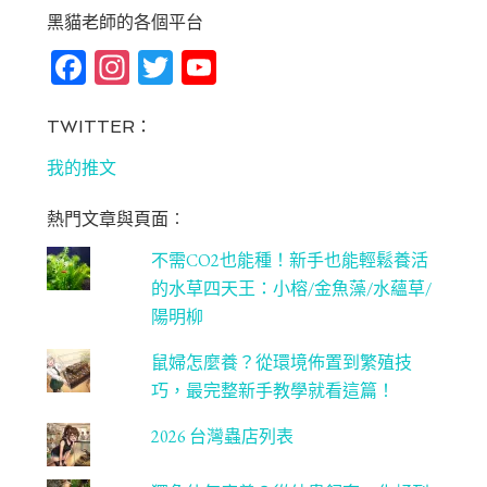
黑貓老師的各個平台
Fa
In
T
Yo
ce
st
wi
u
bo
ag
tt
T
TWITTER：
ok
ra
er
u
我的推文
m
be
熱門文章與頁面︰
C
不需CO2也能種！新手也能輕鬆養活
ha
的水草四天王：小榕/金魚藻/水蘊草/
n
陽明柳
ne
鼠婦怎麼養？從環境佈置到繁殖技
l
巧，最完整新手教學就看這篇！
2026 台灣蟲店列表