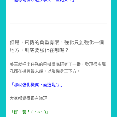
但是，飛機的負重有限，強化只能強化一個
地方，到底要強
化在哪呢？
美軍就把出任務的飛機徹底研究了一番，發現很多彈
孔都在
機翼最末端，以及機身正下方。
「那就強化機翼下面這塊ㄅ 」
大家都覺得很有道理
「好！裝！ (`・ω・´)」