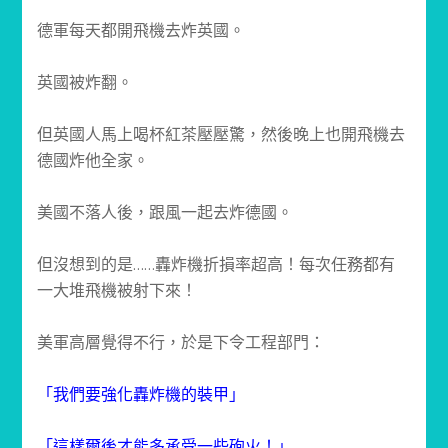
德軍每天都開飛機去炸英國。
英國被炸翻。
但英國人馬上喝杯紅茶壓壓驚，然後晚上也開飛機去
德國炸
他全家。
美國不落人後，跟風一起去炸德國。
但沒想到的是……轟炸機折損率超高！每次任務都
有
一大堆飛機被射下來！
美軍高層覺得不行，於是下令工程部門：
「我們要強化轟炸機的裝甲」
「這樣爾後才能多承受一些砲火！」