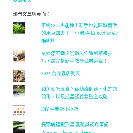
ok
ra
er
u
我的推文
m
be
熱門文章與頁面︰
C
不需CO2也能種！新手也能輕鬆養活
ha
的水草四天王：小榕/金魚藻/水蘊草/
n
陽明柳
ne
鼠婦怎麼養？從環境佈置到繁殖技
l
巧，最完整新手教學就看這篇！
2026 台灣蟲店列表
獨角仙怎麼養？從幼蟲飼育、化蛹到
羽化，以及成蟲飼養繁殖全攻略
DIY 保麗龍小冰箱
長頸鹿鋸鍬形蟲 繁殖與飼育筆記
Prosopocoilus giraffa keisukei