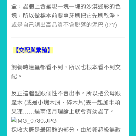
盒，
蟲體上會呈現一塊一塊的沙漠迷彩的色
塊，
所以做標本前要拿牙刷把它先刷乾淨。
或是自己調出高品質不會脫落的泥巴 (!??)
【交配與繁殖】
飼養時連蟲都看不到，所以也根本看不到交
配。
反正這體型跟個性不會出事。
所以把公母跟
產木 (或是小塊木屑、碎木片)丟一起加半顆
果凍……
過兩個月理論上就會有幼蟲了。
採收大概是最困難的部分，
由於卵超級無敵