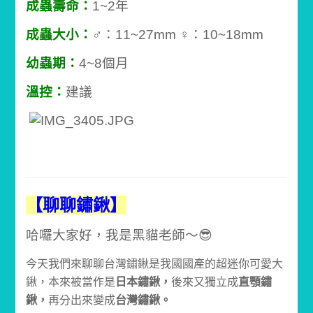
成蟲壽命：
1~2年
成蟲大小：
♂：11~27mm
♀：10~18mm
幼蟲期：
4~8個月
溫控：
建議
【聊聊鏽鍬】
哈囉大家好，我是黑貓老師～😎
今天我們來聊聊台灣鏽鍬是我國國產的超迷你可愛大
鍬，本來被當作是
日本鏽鍬，
後來又獨立成
直顎鏽
鍬，
再分出來變成
台灣鏽鍬。