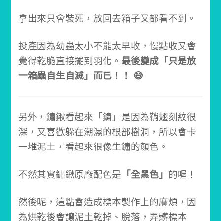
拿出來只會裝死，放回去箱子又都看不到。
投產因為幼蟲太小不能太早收，
慢點收又會
覺得乾脆直接擺到羽化。
最後變成「只是放
一箱蟲自生自滅」而已！！ 😅
另外，
鏽鍬看起來「鏽」是因為鞘翅刻紋很
深，又喜歡躲在潮濕的根部樹洞，
所以會卡
一堆泥土，看起來很像生鏽的顏色。
不然其實鏽鍬原廠配色是
「全黑色」
的喔！
然後呢，
這點會造成標本製作上的麻煩，
因
為烘乾後會讓泥土乾掉、脫落，弄髒標本