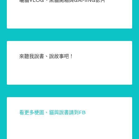
曬貓VLOG、黑貓開箱與GAMING影片
來聽我說書、說故事吧！
看更多梗圖、貓與說書請到FB