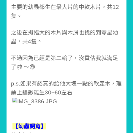
主要的幼蟲都生在最大片的中軟木片，共12
隻。
之後在拇指大的木片與木屑也找的到零星幼
蟲，共4隻。
不過因為已經是第二輪了，沒貢估我就滿足
了啦 ～😎
p.s.如果有認真的給他大塊一點的軟產木，理
論上鏽鍬能生30~60左右
【幼蟲飼育】