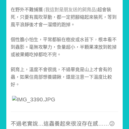
在野外不難捕獲
(
我這對是朋友送的飼育品)
超會裝
死，只要有風吹草動，都一定把腳縮起來裝死，等到
風平浪靜後才會一溜煙的跑掉。
個性膽小怕生，平常都躲在樹皮或水苔下
，
根本看不
到蟲影。毫無攻擊力，食量超小，半顆果凍放到乾掉
或被果蠅吃掉都吃不完。
飼育上，溫度不會很挑，不過畢竟是山上才會有的
蟲，如果住南部想養鏽鍬，還是注意一下溫度比較
好。
不過老實說…這蟲養起來很沒存在感……😕