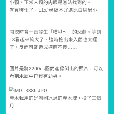
小顆，
正常人類的肉眼是無法找到的。
就算孵化了，
L1幼蟲搞不好還比白線蟲小
……
開挖時會一直發生「噗啾～」的悲劇。
等到
L3看起來夠大了，這時挖出來入菌也太遲
了，
反而可能造成適應不良……
圖片是將2200cc圓筒產房倒出的照片，
可以
看到木屑中已經有幼蟲。
產木我用的是剝剩冰過的產木塊，投了三個
月。