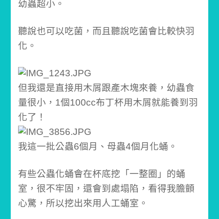
幼蟲超小。
聽說也可以吃菌，
而且聽說吃菌會比較快羽
化。
但我還是直接用木屑跟產木塊來養，幼蟲
食
量很小，
1個100cc布丁杯用木屑就能養到羽
化了！
我這一批公蟲6個月、母蟲4個月化蛹。
有些公蟲化蛹會在杯底挖「一整圈」的蛹
室，
很不牢固，還會到處塌陷，
看得我膽顫
心驚，
所以挖出來用人工蛹室。