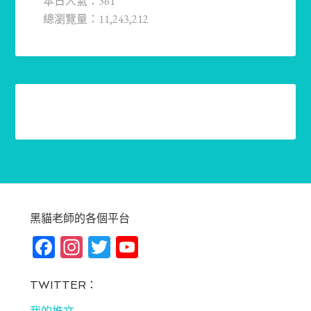
本日人氣：361
總瀏覽量：11,243,212
黑貓老師的各個平台
Fa
In
T
Yo
ce
st
wi
u
bo
ag
tt
T
TWITTER：