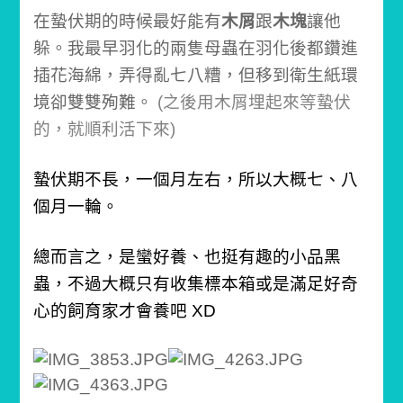
在蟄伏期的時候最好能有
木屑
跟
木塊
讓他
躲。
我最早羽化的兩隻母蟲在羽化後都鑽進
插花海綿，弄得亂七八糟，但移到衛生紙環
境卻雙雙殉難。
(之後用木屑埋起來等蟄伏
的，就順利活下來)
蟄伏期不長，一個月左右，
所以大概七、八
個月一輪。
總而言之，是蠻好養、也挺有趣的小品黑
蟲，
不過大概只有收集標本箱或是滿足好奇
心的飼育家才會養吧 XD